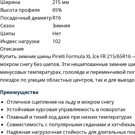
Ширина
215 мм
Высота профиля
65%
Посадочный диаметр
R16
Сезон
Зимняя
Шипы
Нет
Индекс нагрузки
102
Описание
Купить зимние шины Pirelli Formula XL Ice FR 215/65R1
мокром снегу без шипов. Эти нешипованные зимние шин
минусовых температурах, гололёде и переменчивой пог
поездок по улицам областных центров, так и для выездо
Преимущества
Отличное сцепление на льду и мокром снегу
Устойчивая курсовая управляемость в поворотах
Плавный и тихий ход даже при низких температурах
Совместимость с популярными седанами и хэтчбека
Надёжная нагрузочная стойкость для длительных по