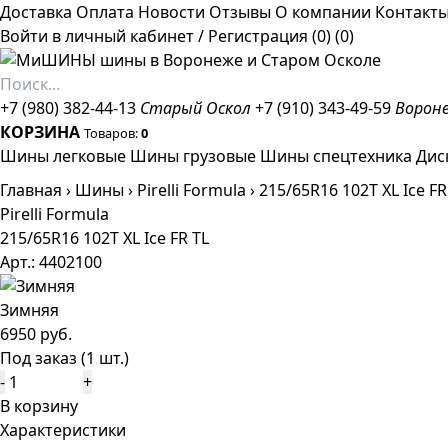
Доставка
Оплата
Новости
Отзывы
О компании
Контакт
Войти в личный кабинет
/
Регистрация
(0)
(0)
+7 (980) 382-44-13
Старый Оскол
+7 (910) 343-49-59
Ворон
КОРЗИНА
Товаров:
0
Шины легковые
Шины грузовые
Шины спецтехника
Дис
Главная
›
Шины
›
Pirelli Formula
›
215/65R16 102T XL Ice FR
Pirelli Formula
215/65R16 102T XL Ice FR TL
Арт.: 4402100
Зимняя
6950 руб.
Под заказ (1 шт.)
-
+
В корзину
Характеристики