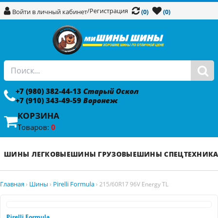
/
Регистрация
Войти в личный кабинет
(0)
(0)
+7 (980) 382-44-13
Старый Оскол
+7 (910) 343-49-59
Воронеж
КОРЗИНА
Товаров:
0
ШИНЫ ЛЕГКОВЫЕ
ШИНЫ ГРУЗОВЫЕ
ШИНЫ СПЕЦТЕХНИК
Главная
Шины
Pirelli Formula
›
›
›
215/60R17 96V Energy TL
Pirelli Formula