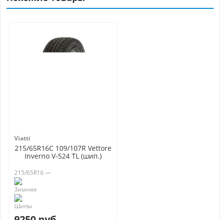
Viatti
215/65R16C 109/107R Vettore
Inverno V-524 TL (шип.)
215/65R16 —
9250 руб.