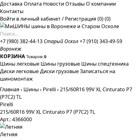
Доставка
Оплата
Новости
Отзывы
О компании
Контакты
Войти в личный кабинет
/
Регистрация
(0)
(0)
+7 (980) 382-44-13
Старый Оскол
+7 (910) 343-49-59
Воронеж
КОРЗИНА
Товаров:
0
Шины легковые
Шины грузовые
Шины спецтехника
Диски легковые
Диски грузовые
Записаться на
шиномонтаж
Главная
›
Шины
›
Pirelli
›
215/60R16 99V XL Cinturato P7
(P7C2) TL
Pirelli
215/60R16 99V XL Cinturato P7 (P7C2) TL
Арт.: 4366000
Летняя