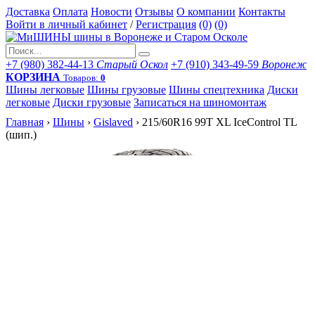
Доставка
Оплата
Новости
Отзывы
О компании
Контакты
Войти в личный кабинет
/
Регистрация
(0)
(0)
+7 (980) 382-44-13
Старый Оскол
+7 (910) 343-49-59
Воронеж
КОРЗИНА
Товаров:
0
Шины легковые
Шины грузовые
Шины спецтехника
Диски
легковые
Диски грузовые
Записаться на шиномонтаж
Главная
›
Шины
›
Gislaved
›
215/60R16 99T XL IceControl TL
(шип.)