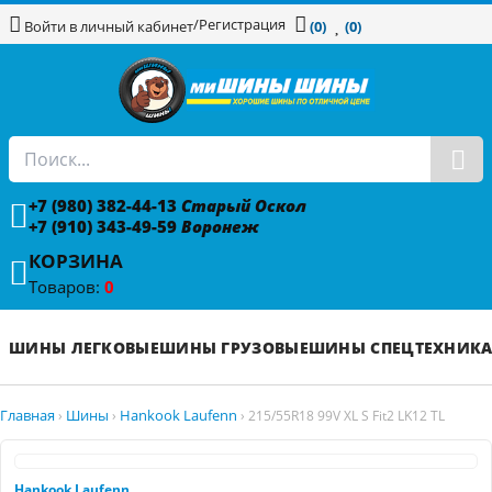
/
Регистрация
Войти в личный кабинет
(0)
(0)
+7 (980) 382-44-13
Старый Оскол
+7 (910) 343-49-59
Воронеж
КОРЗИНА
Товаров:
0
ШИНЫ ЛЕГКОВЫЕ
ШИНЫ ГРУЗОВЫЕ
ШИНЫ СПЕЦТЕХНИК
Главная
Шины
Hankook Laufenn
›
›
›
215/55R18 99V XL S Fit2 LK12 TL
Hankook Laufenn