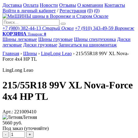
Доставка
Оплата
Новости
Отзывы
О компании
Контакты
Войти в личный кабинет
/
Регистрация
(0)
(0)
+7 (980) 382-44-13
Старый Оскол
+7 (910) 343-49-59
Воронеж
КОРЗИНА
Товаров:
0
Шины легковые
Шины грузовые
Шины спецтехника
Диски
легковые
Диски грузовые
Записаться на шиномонтаж
Главная
›
Шины
›
LingLong Leao
›
215/55R18 99V XL Nova-
Force 4x4 HP TL
LingLong Leao
215/55R18 99V XL Nova-Force
4x4 HP TL
Арт.: 221009410
Летняя
5660 руб.
Под заказ (уточняйте)
-
+