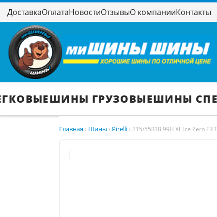
Доставка
Оплата
Новости
Отзывы
О компании
Контакты
ЕГКОВЫЕ
ШИНЫ ГРУЗОВЫЕ
ШИНЫ СП
Главная
Шины
Pirelli
›
›
›
215/55R18 99H XL Ice Zero FR 