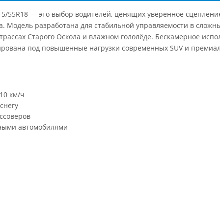
 215/55R18 — это выбор водителей, ценящих уверенное сцепление
а. Модель разработана для стабильной управляемости в сложны
 трассах Старого Оскола и влажном гололёде. Бескамерное исп
птирована под повышенные нагрузки современных SUV и премиал
10 км/ч
снегу
оссоверов
ными автомобилями