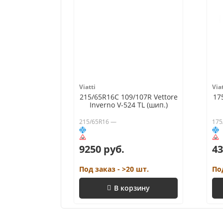
Viatti
Viat
215/65R16C 109/107R Vettore
17
Inverno V-524 TL (шип.)
215/65R16 —
175
9250 руб.
43
Под заказ - >20 шт.
По
В корзину