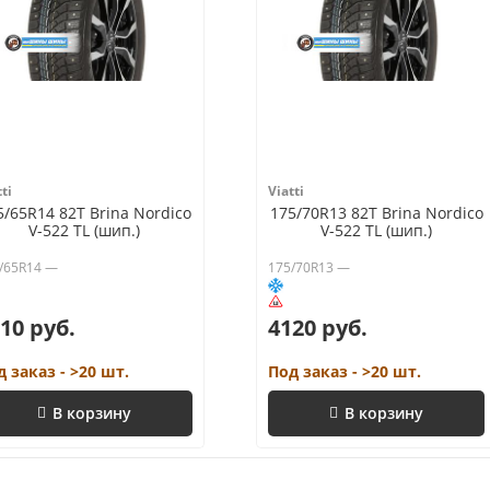
ti
Viatti
5/65R14 82T Brina Nordico
175/70R13 82T Brina Nordico
V-522 TL (шип.)
V-522 TL (шип.)
/65R14 —
175/70R13 —
10 руб.
4120 руб.
д заказ - >20 шт.
Под заказ - >20 шт.
В корзину
В корзину