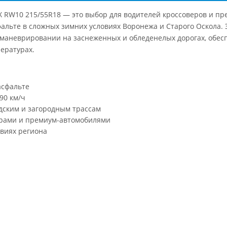
 X RW10 215/55R18 — это выбор для водителей кроссоверов и п
фальте в сложных зимних условиях Воронежа и Старого Оскола
маневрировании на заснеженных и обледенелых дорогах, обес
ературах.
асфальте
90 км/ч
дским и загородным трассам
ерами и премиум-автомобилями
овиях региона