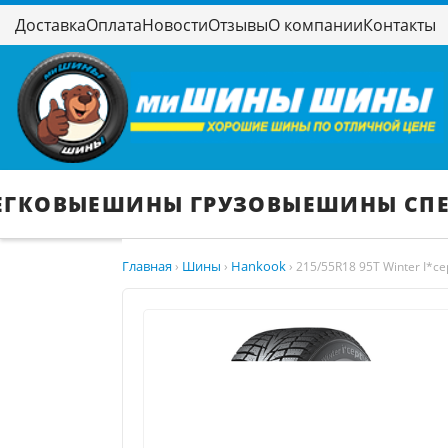
Доставка
Оплата
Новости
Отзывы
О компании
Контакты
ЕГКОВЫЕ
ШИНЫ ГРУЗОВЫЕ
ШИНЫ СП
Главная
Шины
Hankook
›
›
›
215/55R18 95T Winter I*ce