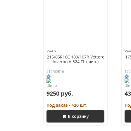
Viatti
Viat
215/65R16C 109/107R Vettore
17
Inverno V-524 TL (шип.)
215/65R16 —
175
9250 руб.
43
Под заказ - >20 шт.
По
В корзину