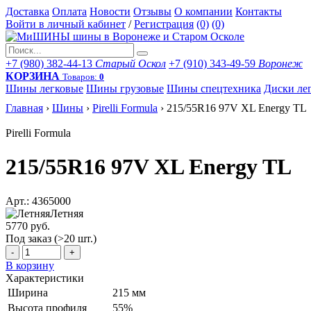
Доставка
Оплата
Новости
Отзывы
О компании
Контакты
Войти в личный кабинет
/
Регистрация
(0)
(0)
+7 (980) 382-44-13
Старый Оскол
+7 (910) 343-49-59
Воронеж
КОРЗИНА
Товаров:
0
Шины легковые
Шины грузовые
Шины спецтехника
Диски ле
Главная
›
Шины
›
Pirelli Formula
›
215/55R16 97V XL Energy TL
Pirelli Formula
215/55R16 97V XL Energy TL
Арт.: 4365000
Летняя
5770 руб.
Под заказ (>20 шт.)
-
+
В корзину
Характеристики
Ширина
215 мм
Высота профиля
55%