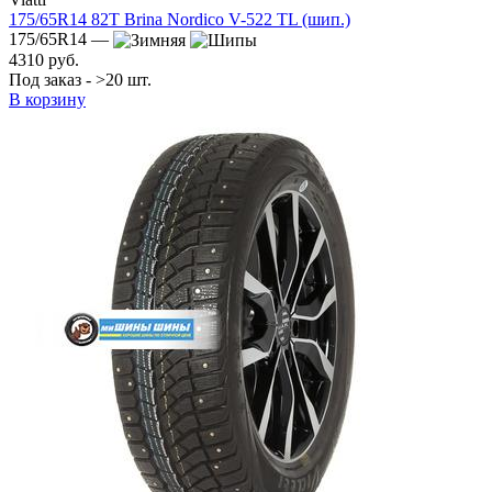
175/65R14 82T Brina Nordico V-522 TL (шип.)
175/65R14 —
4310 руб.
Под заказ - >20 шт.
В корзину