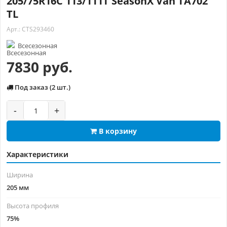
205/75R16C 113/111T SeasonX Van TA702
TL
Арт.: CTS293460
Всесезонная
7830 руб.
Под заказ (2 шт.)
-
+
В корзину
Характеристики
Ширина
205 мм
Высота профиля
75%