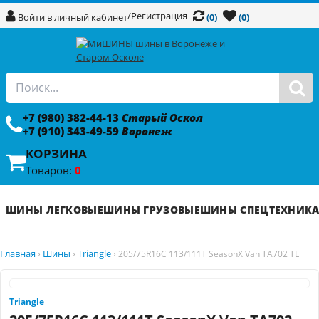
/
Регистрация
Войти в личный кабинет
(0)
(0)
+7 (980) 382-44-13
Старый Оскол
+7 (910) 343-49-59
Воронеж
КОРЗИНА
Товаров:
0
ШИНЫ ЛЕГКОВЫЕ
ШИНЫ ГРУЗОВЫЕ
ШИНЫ СПЕЦТЕХНИК
Главная
Шины
Triangle
›
›
›
205/75R16C 113/111T SeasonX Van TA702 TL
Triangle