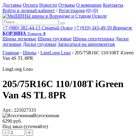
Доставка
Оплата
Новости
Отзывы
О компании
Контакты
Войти в личный кабинет
/
Регистрация
(0)
(0)
+7 (980) 382-44-13
Старый Оскол
+7 (910) 343-49-59
Воронеж
КОРЗИНА
Товаров:
0
Шины легковые
Шины грузовые
Шины спецтехника
Диски
легковые
Диски грузовые
Записаться на шиномонтаж
Главная
›
Шины
›
LingLong Leao
›
205/75R16C 110/108T iGreen
Van 4S TL 8PR
LingLong Leao
205/75R16C 110/108T iGreen
Van 4S TL 8PR
Арт.: 221027333
Всесезонная
6290 руб.
Под заказ (уточняйте)
-
+