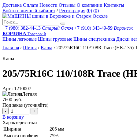
Доставка
Оплата
Новости
Отзывы
О компании
Контакты
Войти в личный кабинет
/
Регистрация
(0)
(0)
+7 (980) 382-44-13
Старый Оскол
+7 (910) 343-49-59
Воронеж
КОРЗИНА
Товаров:
0
Шины легковые
Шины грузовые
Шины спецтехника
Диски ле
Главная
›
Шины
›
Kama
›
205/75R16C 110/108R Trace (НК-135) 
Kama
205/75R16C 110/108R Trace (Н
Арт.: 1210007
Летняя
7600 руб.
Под заказ (уточняйте)
-
+
В корзину
Характеристики
Ширина
205 мм
Высота профиля
75%