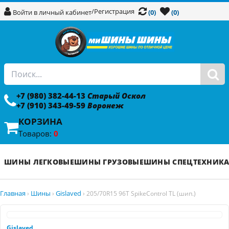
/
Регистрация
Войти в личный кабинет
(0)
(0)
+7 (980) 382-44-13
Старый Оскол
+7 (910) 343-49-59
Воронеж
КОРЗИНА
Товаров:
0
ШИНЫ ЛЕГКОВЫЕ
ШИНЫ ГРУЗОВЫЕ
ШИНЫ СПЕЦТЕХНИК
Главная
Шины
Gislaved
›
›
›
205/70R15 96T SpikeControl TL (шип.)
Gislaved