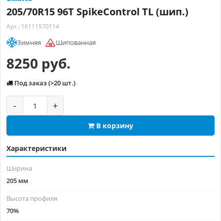
205/70R15 96T SpikeControl TL (шип.)
Арт.: 16111570114
Зимняя
Шипованная
8250 руб.
Под заказ (>20 шт.)
-
+
В корзину
Характеристики
Ширина
205 мм
Высота профиля
70%