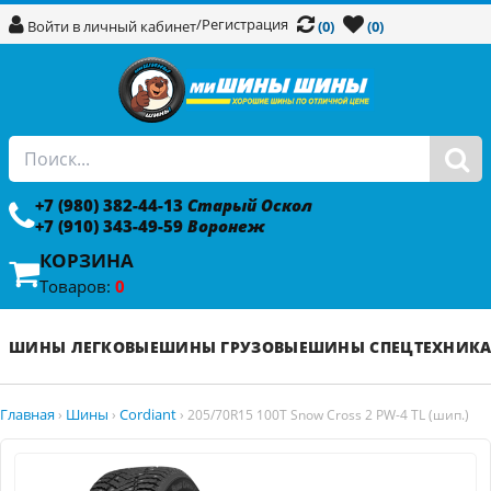
/
Регистрация
Войти в личный кабинет
(0)
(0)
+7 (980) 382-44-13
Старый Оскол
+7 (910) 343-49-59
Воронеж
КОРЗИНА
Товаров:
0
ШИНЫ ЛЕГКОВЫЕ
ШИНЫ ГРУЗОВЫЕ
ШИНЫ СПЕЦТЕХНИК
Главная
Шины
Cordiant
›
›
›
205/70R15 100T Snow Cross 2 PW-4 TL (шип.)