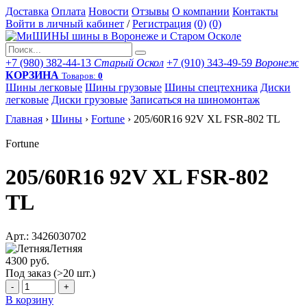
Доставка
Оплата
Новости
Отзывы
О компании
Контакты
Войти в личный кабинет
/
Регистрация
(0)
(0)
+7 (980) 382-44-13
Старый Оскол
+7 (910) 343-49-59
Воронеж
КОРЗИНА
Товаров:
0
Шины легковые
Шины грузовые
Шины спецтехника
Диски
легковые
Диски грузовые
Записаться на шиномонтаж
Главная
›
Шины
›
Fortune
›
205/60R16 92V XL FSR-802 TL
Fortune
205/60R16 92V XL FSR-802
TL
Арт.: 3426030702
Летняя
4300 руб.
Под заказ (>20 шт.)
-
+
В корзину