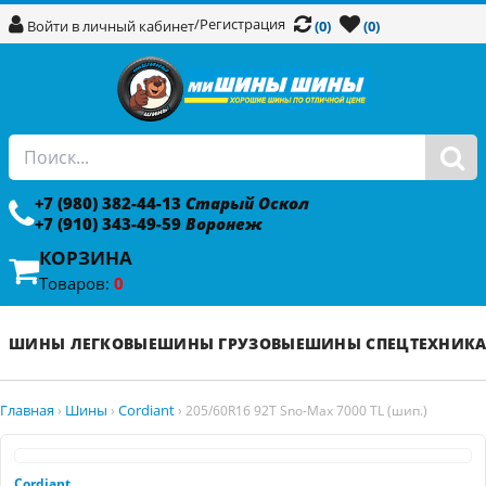
/
Регистрация
Войти в личный кабинет
(0)
(0)
+7 (980) 382-44-13
Старый Оскол
+7 (910) 343-49-59
Воронеж
КОРЗИНА
Товаров:
0
ШИНЫ ЛЕГКОВЫЕ
ШИНЫ ГРУЗОВЫЕ
ШИНЫ СПЕЦТЕХНИК
Главная
Шины
Cordiant
›
›
›
205/60R16 92T Sno-Max 7000 TL (шип.)
Cordiant