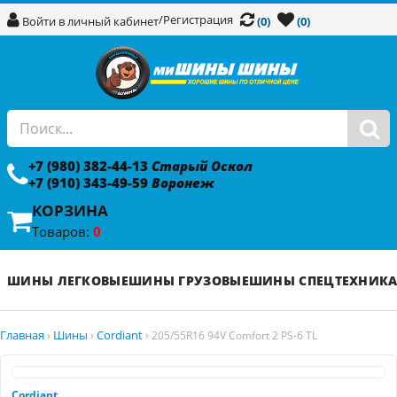
/
Регистрация
Войти в личный кабинет
(0)
(0)
+7 (980) 382-44-13
Старый Оскол
+7 (910) 343-49-59
Воронеж
КОРЗИНА
Товаров:
0
ШИНЫ ЛЕГКОВЫЕ
ШИНЫ ГРУЗОВЫЕ
ШИНЫ СПЕЦТЕХНИК
Главная
Шины
Cordiant
›
›
›
205/55R16 94V Comfort 2 PS-6 TL
Cordiant