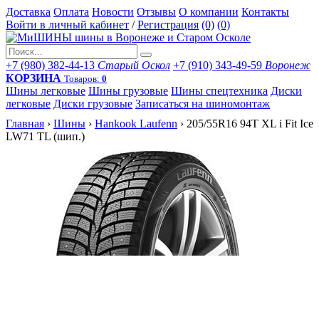
Доставка
Оплата
Новости
Отзывы
О компании
Контакты
Войти в личный кабинет
/
Регистрация
(0)
(0)
+7 (980) 382-44-13
Старый Оскол
+7 (910) 343-49-59
Воронеж
КОРЗИНА
Товаров:
0
Шины легковые
Шины грузовые
Шины спецтехника
Диски
легковые
Диски грузовые
Записаться на шиномонтаж
Главная
›
Шины
›
Hankook Laufenn
›
205/55R16 94T XL i Fit Ice
LW71 TL (шип.)