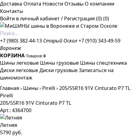
Доставка
Оплата
Новости
Отзывы
О компании
Контакты
Войти в личный кабинет
/
Регистрация
(0)
(0)
+7 (980) 382-44-13
Старый Оскол
+7 (910) 343-49-59
Воронеж
КОРЗИНА
Товаров:
0
Шины легковые
Шины грузовые
Шины спецтехника
Диски легковые
Диски грузовые
Записаться на
шиномонтаж
Главная
›
Шины
›
Pirelli
›
205/55R16 91V Cinturato P7 TL
Pirelli
205/55R16 91V Cinturato P7 TL
Арт.: 4364700
Летняя
5790 руб.