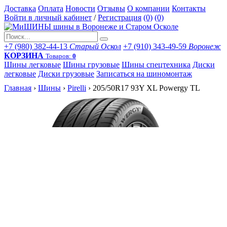
Доставка
Оплата
Новости
Отзывы
О компании
Контакты
Войти в личный кабинет
/
Регистрация
(0)
(0)
+7 (980) 382-44-13
Старый Оскол
+7 (910) 343-49-59
Воронеж
КОРЗИНА
Товаров:
0
Шины легковые
Шины грузовые
Шины спецтехника
Диски
легковые
Диски грузовые
Записаться на шиномонтаж
Главная
›
Шины
›
Pirelli
›
205/50R17 93Y XL Powergy TL