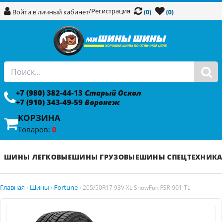
/
Регистрация
Войти в личный кабинет
(0)
(0)
+7 (980) 382-44-13
Старый Оскол
+7 (910) 343-49-59
Воронеж
КОРЗИНА
Товаров:
0
ШИНЫ ЛЕГКОВЫЕ
ШИНЫ ГРУЗОВЫЕ
ШИНЫ СПЕЦТЕХНИК
Главная
Шины
Fortune
›
›
›
205/50R17 93V XL SnowFun FSR-901 TL