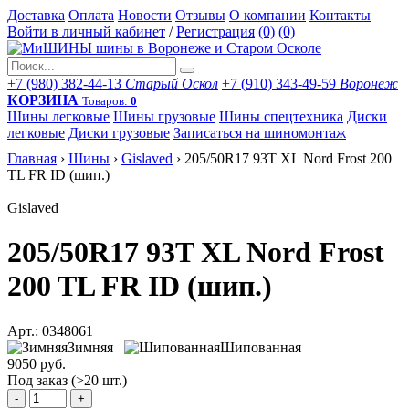
Доставка
Оплата
Новости
Отзывы
О компании
Контакты
Войти в личный кабинет
/
Регистрация
(0)
(0)
+7 (980) 382-44-13
Старый Оскол
+7 (910) 343-49-59
Воронеж
КОРЗИНА
Товаров:
0
Шины легковые
Шины грузовые
Шины спецтехника
Диски
легковые
Диски грузовые
Записаться на шиномонтаж
Главная
›
Шины
›
Gislaved
›
205/50R17 93T XL Nord Frost 200
TL FR ID (шип.)
Gislaved
205/50R17 93T XL Nord Frost
200 TL FR ID (шип.)
Арт.: 0348061
Зимняя
Шипованная
9050 руб.
Под заказ (>20 шт.)
-
+