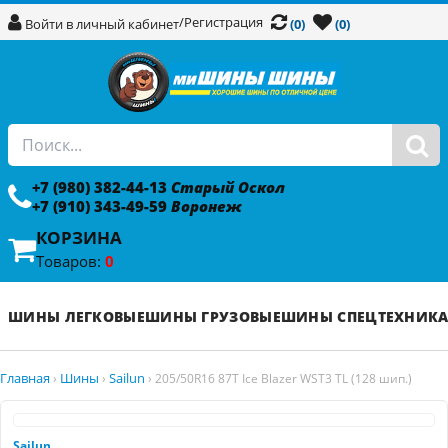
/
Регистрация
Войти в личный кабинет
(0)
(0)
+7 (980) 382-44-13
Старый Оскол
+7 (910) 343-49-59
Воронеж
КОРЗИНА
Товаров:
0
ШИНЫ ЛЕГКОВЫЕ
ШИНЫ ГРУЗОВЫЕ
ШИНЫ СПЕЦТЕХНИК
Главная
Шины
Sailun
›
›
›
205/50R16 87T Ice Blazer WST3 TL (128 шип.)
Sailun