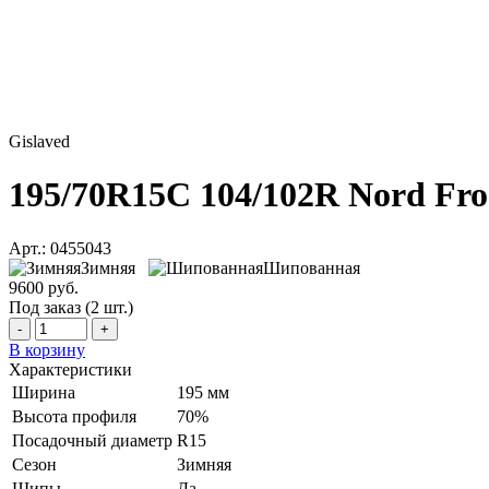
Gislaved
195/70R15C 104/102R Nord Fro
Арт.: 0455043
Зимняя
Шипованная
9600 руб.
Под заказ (2 шт.)
-
+
В корзину
Характеристики
Ширина
195 мм
Высота профиля
70%
Посадочный диаметр
R15
Сезон
Зимняя
Шипы
Да