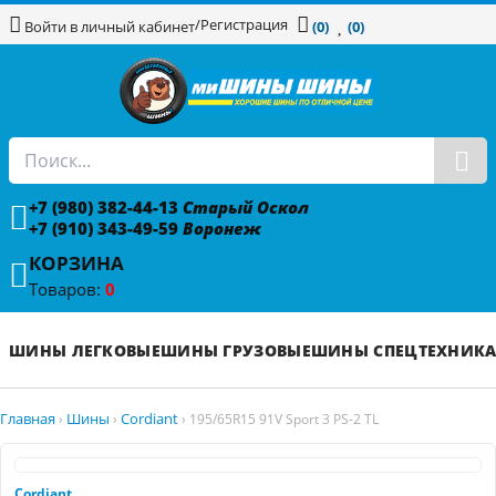
/
Регистрация
Войти в личный кабинет
(0)
(0)
+7 (980) 382-44-13
Старый Оскол
+7 (910) 343-49-59
Воронеж
КОРЗИНА
Товаров:
0
ШИНЫ ЛЕГКОВЫЕ
ШИНЫ ГРУЗОВЫЕ
ШИНЫ СПЕЦТЕХНИК
Главная
Шины
Cordiant
›
›
›
195/65R15 91V Sport 3 PS-2 TL
Cordiant