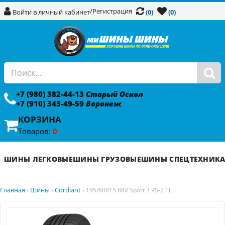
/
Регистрация
Войти в личный кабинет
(0)
(0)
+7 (980) 382-44-13
Старый Оскол
+7 (910) 343-49-59
Воронеж
КОРЗИНА
Товаров:
0
ШИНЫ ЛЕГКОВЫЕ
ШИНЫ ГРУЗОВЫЕ
ШИНЫ СПЕЦТЕХНИК
Главная
Шины
Cordiant
›
›
›
195/60R15 88V Sport 3 PS-2 TL