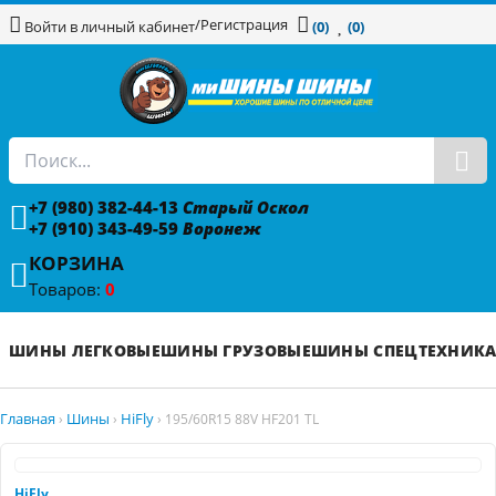
/
Регистрация
Войти в личный кабинет
(0)
(0)
+7 (980) 382-44-13
Старый Оскол
+7 (910) 343-49-59
Воронеж
КОРЗИНА
Товаров:
0
ШИНЫ ЛЕГКОВЫЕ
ШИНЫ ГРУЗОВЫЕ
ШИНЫ СПЕЦТЕХНИК
Главная
Шины
HiFly
›
›
›
195/60R15 88V HF201 TL
HiFly