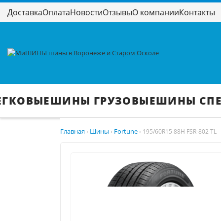
Доставка
Оплата
Новости
Отзывы
О компании
Контакты
ЕГКОВЫЕ
ШИНЫ ГРУЗОВЫЕ
ШИНЫ СП
Главная
Шины
Fortune
›
›
›
195/60R15 88H FSR-802 TL