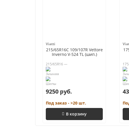
Viatti
Viat
215/65R16C 109/107R Vettore
17
Inverno V-524 TL (шип.)
215/65R16 —
175
9250 руб.
43
Под заказ - >20 шт.
По
В корзину