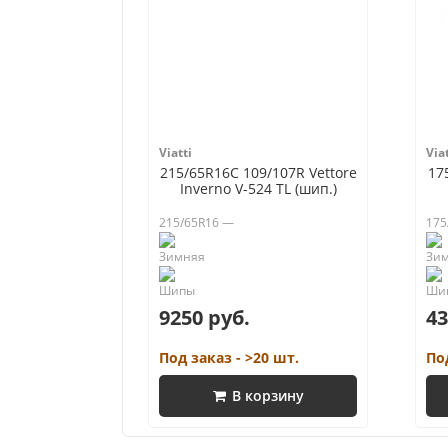
Viatti
Viat
215/65R16C 109/107R Vettore
17
Inverno V-524 TL (шип.)
215/65R16 —
175
9250 руб.
43
Под заказ - >20 шт.
По
В корзину