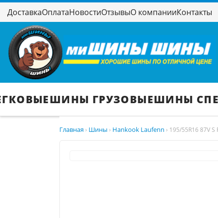
Доставка
Оплата
Новости
Отзывы
О компании
Контакты
ЕГКОВЫЕ
ШИНЫ ГРУЗОВЫЕ
ШИНЫ СП
Главная
Шины
Hankook Laufenn
›
›
›
195/55R16 87V S F