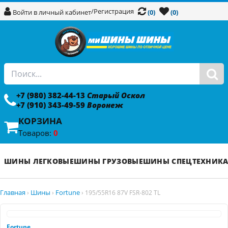
/
Регистрация
Войти в личный кабинет
(0)
(0)
+7 (980) 382-44-13
Старый Оскол
+7 (910) 343-49-59
Воронеж
КОРЗИНА
Товаров:
0
ШИНЫ ЛЕГКОВЫЕ
ШИНЫ ГРУЗОВЫЕ
ШИНЫ СПЕЦТЕХНИК
Главная
Шины
Fortune
›
›
›
195/55R16 87V FSR-802 TL
Fortune