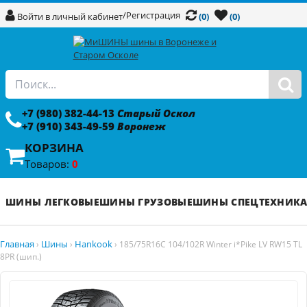
/
Регистрация
Войти в личный кабинет
(0)
(0)
+7 (980) 382-44-13
Старый Оскол
+7 (910) 343-49-59
Воронеж
КОРЗИНА
Товаров:
0
ШИНЫ ЛЕГКОВЫЕ
ШИНЫ ГРУЗОВЫЕ
ШИНЫ СПЕЦТЕХНИК
Главная
Шины
Hankook
›
›
›
185/75R16C 104/102R Winter i*Pike LV RW15 TL
8PR (шип.)