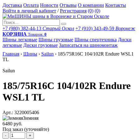
Доставка
Оплата
Новости
Отзывы
О компании
Контакты
Войти в личный кабинет
/
Регистрация
(0)
(0)
+7 (980) 382-44-13
Старый Оскол
+7 (910) 343-49-59
Воронеж
КОРЗИНА
Товаров:
0
Шины легковые
Шины грузовые
Шины спецтехника
Диски
легковые
Диски грузовые
Записаться на шиномонтаж
Главная
›
Шины
›
Sailun
›
185/75R16C 104/102R Endure WSL1
TL
Sailun
185/75R16C 104/102R Endure
WSL1 TL
Арт.: 3220005406
Зимняя
6480 руб.
Под заказ (уточняйте)
-
+