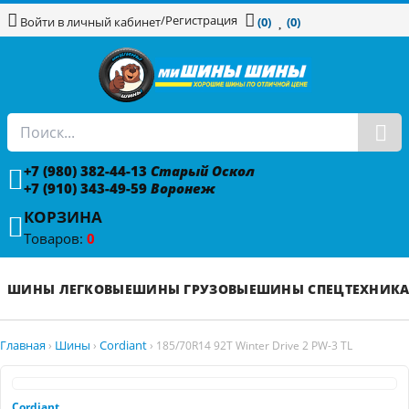
/
Регистрация
Войти в личный кабинет
(0)
(0)
+7 (980) 382-44-13
Старый Оскол
+7 (910) 343-49-59
Воронеж
КОРЗИНА
Товаров:
0
ШИНЫ ЛЕГКОВЫЕ
ШИНЫ ГРУЗОВЫЕ
ШИНЫ СПЕЦТЕХНИК
Главная
Шины
Cordiant
›
›
›
185/70R14 92T Winter Drive 2 PW-3 TL
Cordiant