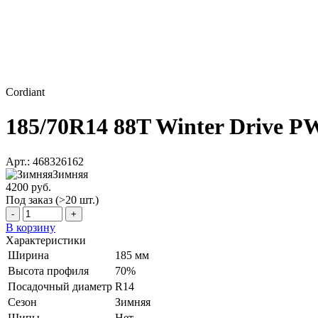
Cordiant
185/70R14 88T Winter Drive P
Арт.: 468326162
Зимняя
4200 руб.
Под заказ (>20 шт.)
-
+
В корзину
Характеристики
Ширина
185 мм
Высота профиля
70%
Посадочный диаметр
R14
Сезон
Зимняя
Шипы
Нет