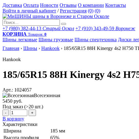
Доставка
Оплата
Новости
Отзывы
О компании
Контакты
Войти в личный кабинет
/
Регистрация
(0)
(0)
+7 (980) 382-44-13
Старый Оскол
+7 (910) 343-49-59
Воронеж
КОРЗИНА
Товаров:
0
Шины легковые
Шины грузовые
Шины спецтехника
Диски ле
Главная
›
Шины
›
Hankook
›
185/65R15 88H Kinergy 4s2 H750 T
Hankook
185/65R15 88H Kinergy 4s2 H7
Арт.: 1024057
Всесезонная
5450 руб.
Под заказ (>20 шт.)
-
+
В корзину
Характеристики
Ширина
185 мм
Высота профиля
65%