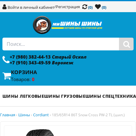
/
Регистрация
Войти в личный кабинет
(0)
(0)
+7 (980) 382-44-13
Старый Оскол
+7 (910) 343-49-59
Воронеж
КОРЗИНА
Товаров:
0
ШИНЫ ЛЕГКОВЫЕ
ШИНЫ ГРУЗОВЫЕ
ШИНЫ СПЕЦТЕХНИК
Главная
Шины
Cordiant
›
›
›
185/65R14 86T Snow Cross PW-2 TL (шип.)