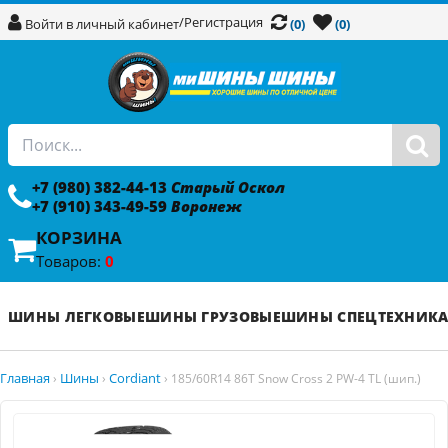
/
Регистрация
Войти в личный кабинет
(0)
(0)
+7 (980) 382-44-13
Старый Оскол
+7 (910) 343-49-59
Воронеж
КОРЗИНА
Товаров:
0
ШИНЫ ЛЕГКОВЫЕ
ШИНЫ ГРУЗОВЫЕ
ШИНЫ СПЕЦТЕХНИК
Главная
Шины
Cordiant
›
›
›
185/60R14 86T Snow Cross 2 PW-4 TL (шип.)