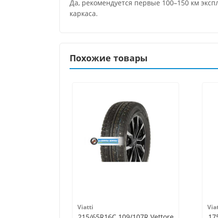
Да, рекомендуется первые 100–150 км экс
каркаса.
Похожие товары
Viatti
Viat
215/65R16C 109/107R Vettore
17