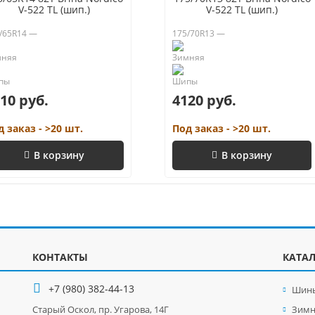
V-522 TL (шип.)
V-522 TL (шип.)
/65R14 —
175/70R13 —
10 руб.
4120 руб.
д заказ - >20 шт.
Под заказ - >20 шт.
В корзину
В корзину
КОНТАКТЫ
КАТА
+7 (980) 382-44-13
Шины
Старый Оскол, пр. Угарова, 14Г
Зим