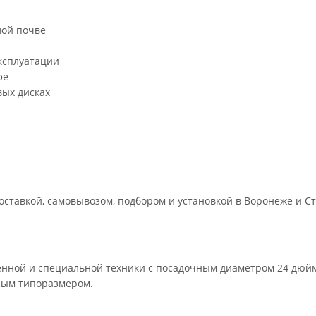
лой почве
ксплуатации
фе
вых дисках
ставкой, самовывозом, подбором и установкой в Воронеже и Ст
нной и специальной техники с посадочным диаметром 24 дюйма
ным типоразмером.