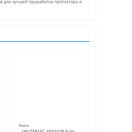
ов для лучшей приработки протектора и
Kama
185/75R16C 104/102R Euro