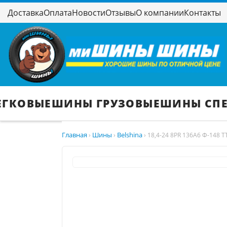
Доставка
Оплата
Новости
Отзывы
О компании
Контакты
ЕГКОВЫЕ
ШИНЫ ГРУЗОВЫЕ
ШИНЫ СП
Главная
Шины
Belshina
›
›
›
18,4-24 8PR 136A6 Ф-148 