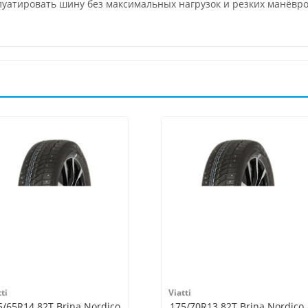
плуатировать шину без максимальных нагрузок и резких манёвр
ti
Viatti
5/65R14 82T Brina Nordico
175/70R13 82T Brina Nordico