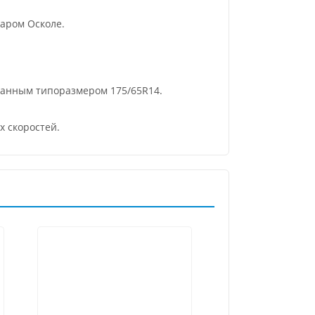
аром Осколе.
ванным типоразмером 175/65R14.
х скоростей.