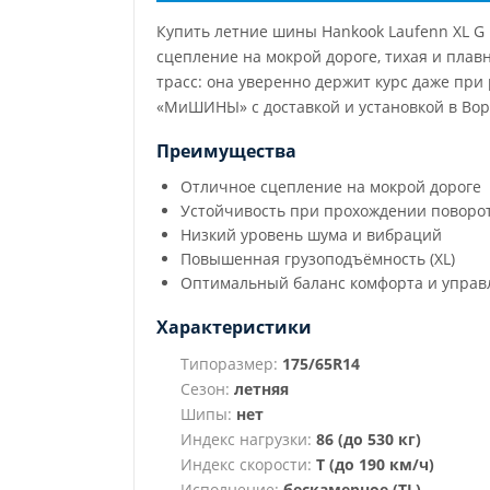
Купить летние шины Hankook Laufenn XL G 
сцепление на мокрой дороге, тихая и плав
трасс: она уверенно держит курс даже пр
«МиШИНЫ» с доставкой и установкой в Вор
Преимущества
Отличное сцепление на мокрой дороге
Устойчивость при прохождении поворо
Низкий уровень шума и вибраций
Повышенная грузоподъёмность (XL)
Оптимальный баланс комфорта и управ
Характеристики
Типоразмер:
175/65R14
Сезон:
летняя
Шипы:
нет
Индекс нагрузки:
86 (до 530 кг)
Индекс скорости:
T (до 190 км/ч)
Исполнение:
бескамерное (TL)