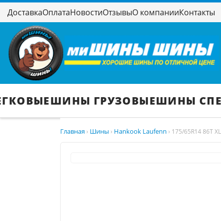
Доставка
Оплата
Новости
Отзывы
О компании
Контакты
ЕГКОВЫЕ
ШИНЫ ГРУЗОВЫЕ
ШИНЫ СП
Главная
Шины
Hankook Laufenn
›
›
›
175/65R14 86T XL 