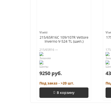
Viatti
Viat
215/65R16C 109/107R Vettore
17
Inverno V-524 TL (шип.)
215/65R16 —
175
9250 руб.
43
Под заказ - >20 шт.
По
В корзину