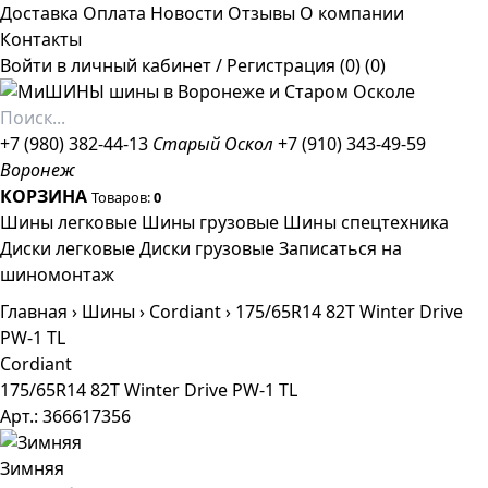
Доставка
Оплата
Новости
Отзывы
О компании
Контакты
Войти в личный кабинет
/
Регистрация
(0)
(0)
+7 (980) 382-44-13
Старый Оскол
+7 (910) 343-49-59
Воронеж
КОРЗИНА
Товаров:
0
Шины легковые
Шины грузовые
Шины спецтехника
Диски легковые
Диски грузовые
Записаться на
шиномонтаж
Главная
›
Шины
›
Cordiant
›
175/65R14 82T Winter Drive
PW-1 TL
Cordiant
175/65R14 82T Winter Drive PW-1 TL
Арт.: 366617356
Зимняя