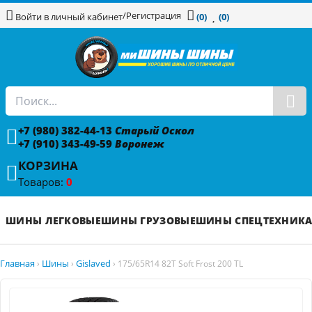
/
Регистрация
Войти в личный кабинет
(0)
(0)
+7 (980) 382-44-13
Старый Оскол
+7 (910) 343-49-59
Воронеж
КОРЗИНА
Товаров:
0
ШИНЫ ЛЕГКОВЫЕ
ШИНЫ ГРУЗОВЫЕ
ШИНЫ СПЕЦТЕХНИК
Главная
Шины
Gislaved
›
›
›
175/65R14 82T Soft Frost 200 TL