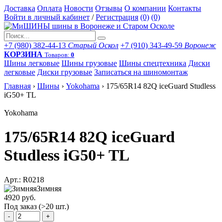
Доставка
Оплата
Новости
Отзывы
О компании
Контакты
Войти в личный кабинет
/
Регистрация
(0)
(0)
+7 (980) 382-44-13
Старый Оскол
+7 (910) 343-49-59
Воронеж
КОРЗИНА
Товаров:
0
Шины легковые
Шины грузовые
Шины спецтехника
Диски
легковые
Диски грузовые
Записаться на шиномонтаж
Главная
›
Шины
›
Yokohama
›
175/65R14 82Q iceGuard Studless
iG50+ TL
Yokohama
175/65R14 82Q iceGuard
Studless iG50+ TL
Арт.: R0218
Зимняя
4920 руб.
Под заказ (>20 шт.)
-
+