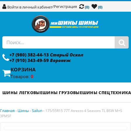
/
Регистрация
Войти в личный кабинет
(0)
(0)
+7 (980) 382-44-13
Старый Оскол
+7 (910) 343-49-59
Воронеж
КОРЗИНА
Товаров:
0
ШИНЫ ЛЕГКОВЫЕ
ШИНЫ ГРУЗОВЫЕ
ШИНЫ СПЕЦТЕХНИК
Главная
Шины
Sailun
›
›
›
175/55R15 77T Atrezzo 4 Seasons TL BSW M+S
3PMSF