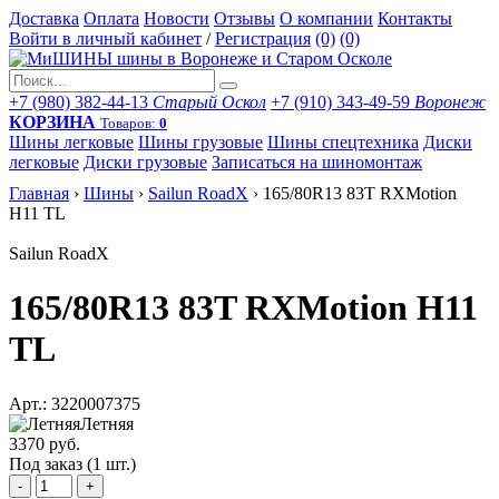
Доставка
Оплата
Новости
Отзывы
О компании
Контакты
Войти в личный кабинет
/
Регистрация
(0)
(0)
+7 (980) 382-44-13
Старый Оскол
+7 (910) 343-49-59
Воронеж
КОРЗИНА
Товаров:
0
Шины легковые
Шины грузовые
Шины спецтехника
Диски
легковые
Диски грузовые
Записаться на шиномонтаж
Главная
›
Шины
›
Sailun RoadX
›
165/80R13 83T RXMotion
H11 TL
Sailun RoadX
165/80R13 83T RXMotion H11
TL
Арт.: 3220007375
Летняя
3370 руб.
Под заказ (1 шт.)
-
+