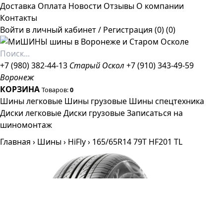
Доставка
Оплата
Новости
Отзывы
О компании
Контакты
Войти в личный кабинет
/
Регистрация
(0)
(0)
+7 (980) 382-44-13
Старый Оскол
+7 (910) 343-49-59
Воронеж
КОРЗИНА
Товаров:
0
Шины легковые
Шины грузовые
Шины спецтехника
Диски легковые
Диски грузовые
Записаться на
шиномонтаж
Главная
›
Шины
›
HiFly
›
165/65R14 79T HF201 TL