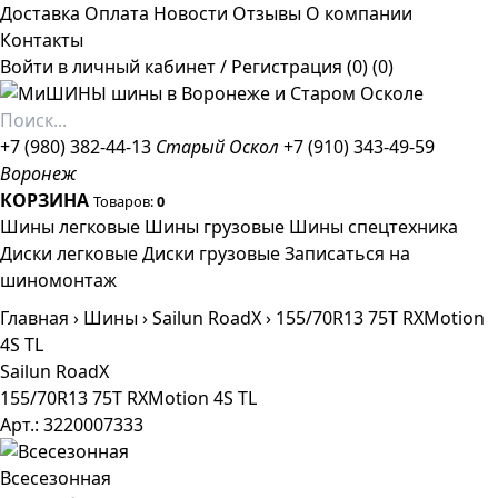
Доставка
Оплата
Новости
Отзывы
О компании
Контакты
Войти в личный кабинет
/
Регистрация
(0)
(0)
+7 (980) 382-44-13
Старый Оскол
+7 (910) 343-49-59
Воронеж
КОРЗИНА
Товаров:
0
Шины легковые
Шины грузовые
Шины спецтехника
Диски легковые
Диски грузовые
Записаться на
шиномонтаж
Главная
›
Шины
›
Sailun RoadX
›
155/70R13 75T RXMotion
4S TL
Sailun RoadX
155/70R13 75T RXMotion 4S TL
Арт.: 3220007333
Всесезонная