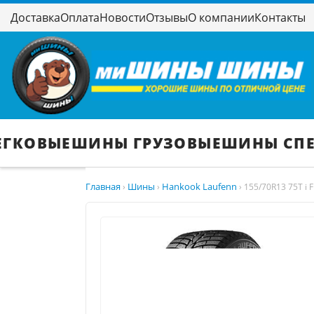
Доставка
Оплата
Новости
Отзывы
О компании
Контакты
ЕГКОВЫЕ
ШИНЫ ГРУЗОВЫЕ
ШИНЫ СП
Главная
Шины
Hankook Laufenn
›
›
›
155/70R13 75T i F