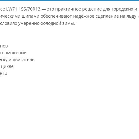
 Ice LW71 155/70R13 — это практичное решение для городских 
лическими шипами обеспечивают надёжное сцепление на льду и 
условиях умеренно-холодной зимы.
ипов
и торможении
ску и двигатель
 цикле
 R13