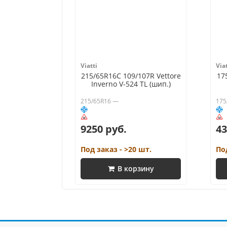
Viatti
Viat
215/65R16C 109/107R Vettore
17
Inverno V-524 TL (шип.)
215/65R16 —
175
9250 руб.
43
Под заказ - >20 шт.
По
В корзину