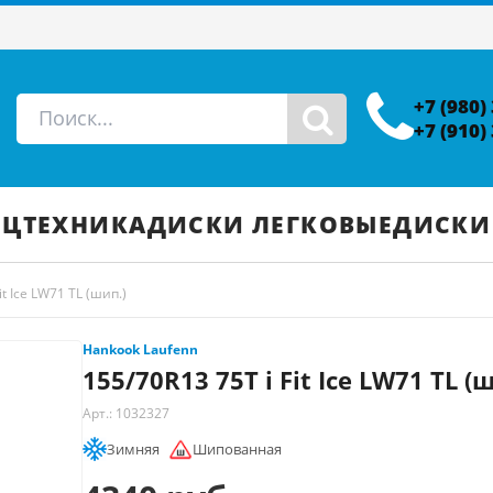
+7 (980)
+7 (910)
ЕЦТЕХНИКА
ДИСКИ ЛЕГКОВЫЕ
ДИСКИ
it Ice LW71 TL (шип.)
Hankook Laufenn
155/70R13 75T i Fit Ice LW71 TL (
Арт.: 1032327
Зимняя
Шипованная