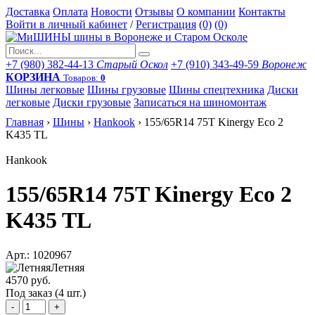
Доставка
Оплата
Новости
Отзывы
О компании
Контакты
Войти в личный кабинет
/
Регистрация
(0)
(0)
+7 (980) 382-44-13
Старый Оскол
+7 (910) 343-49-59
Воронеж
КОРЗИНА
Товаров:
0
Шины легковые
Шины грузовые
Шины спецтехника
Диски
легковые
Диски грузовые
Записаться на шиномонтаж
Главная
›
Шины
›
Hankook
›
155/65R14 75T Kinergy Eco 2
K435 TL
Hankook
155/65R14 75T Kinergy Eco 2
K435 TL
Арт.: 1020967
Летняя
4570 руб.
Под заказ (4 шт.)
-
+