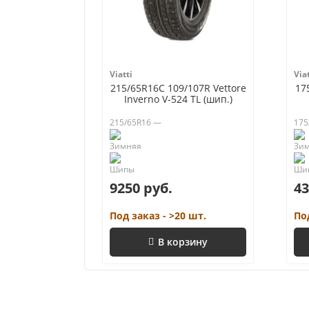
Viatti
Viat
215/65R16C 109/107R Vettore
17
Inverno V-524 TL (шип.)
215/65R16 —
175
9250 руб.
43
Под заказ - >20 шт.
По
В корзину