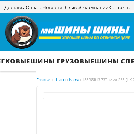
Доставка
Оплата
Новости
Отзывы
О компании
Контакты
ЕГКОВЫЕ
ШИНЫ ГРУЗОВЫЕ
ШИНЫ СП
Главная
Шины
Kama
›
›
›
155/65R13 73T Кама-365 (НК-2