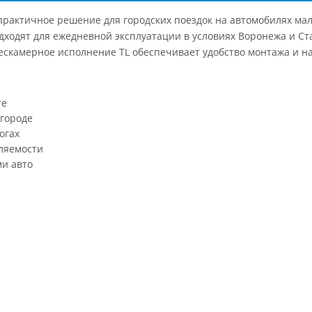
актичное решение для городских поездок на автомобилях малог
дходят для ежедневной эксплуатации в условиях Воронежа и С
 Бескамерное исполнение TL обеспечивает удобство монтажа и н
те
 городе
огах
ляемости
и авто