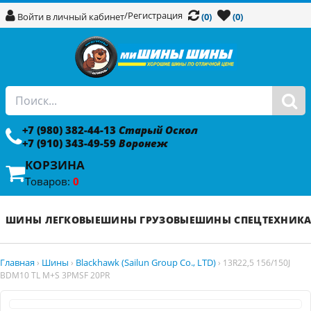
/
Регистрация
Войти в личный кабинет
(0)
(0)
+7 (980) 382-44-13
Старый Оскол
+7 (910) 343-49-59
Воронеж
КОРЗИНА
Товаров:
0
ШИНЫ ЛЕГКОВЫЕ
ШИНЫ ГРУЗОВЫЕ
ШИНЫ СПЕЦТЕХНИК
Главная
Шины
Blackhawk (Sailun Group Co., LTD)
›
›
›
13R22,5 156/150J
BDM10 TL M+S 3PMSF 20PR